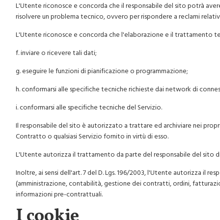
L'Utente riconosce e concorda che il responsabile del sito potrà avere ac
risolvere un problema tecnico, ovvero per rispondere a reclami relativi 
L'Utente riconosce e concorda che l'elaborazione e il trattamento te
f. inviare o ricevere tali dati;
g. eseguire le funzioni di pianificazione o programmazione;
h. conformarsi alle specifiche tecniche richieste dai network di connes
i. conformarsi alle specifiche tecniche del Servizio.
Il responsabile del sito è autorizzato a trattare ed archiviare nei propri
Contratto o qualsiasi Servizio fornito in virtù di esso.
L'Utente autorizza il trattamento da parte del responsabile del sito di 
Inoltre, ai sensi dell'art. 7 del D. Lgs. 196/2003, l'Utente autorizza il re
(amministrazione, contabilità, gestione dei contratti, ordini, fatturazion
informazioni pre-contrattuali.
I cookie