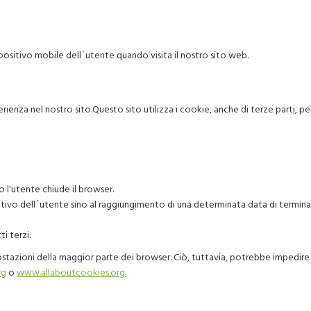
positivo mobile dell´utente quando visita il nostro sito web.
perienza nel nostro sito.Questo sito utilizza i cookie, anche di terze parti, 
l'utente chiude il browser.
ivo dell´utente sino al raggiungimento di una determinata data di terminazio
i terzi.
mpostazioni della maggior parte dei browser. Ciò, tuttavia, potrebbe impedire
rg
o
www.allaboutcookies.org.