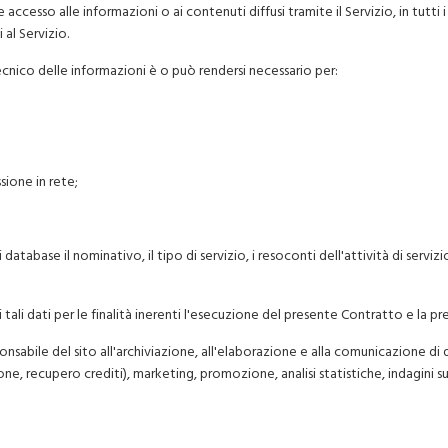
cesso alle informazioni o ai contenuti diffusi tramite il Servizio, in tutti i c
al Servizio.
cnico delle informazioni è o può rendersi necessario per:
sione in rete;
 database il nominativo, il tipo di servizio, i resoconti dell'attività di servi
tali dati per le finalità inerenti l'esecuzione del presente Contratto e la pr
sponsabile del sito all'archiviazione, all'elaborazione e alla comunicazione di da
e, recupero crediti), marketing, promozione, analisi statistiche, indagini sull