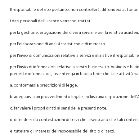
Il responsabile del sito pertanto, non controllerà, diffonderà autonom
I dati personali dell'Utente verranno trattati:
per la gestione, erogazione dei diversi servizi e per la relativa assisten
per l'elaborazione di analisi statistiche e di mercato
per l'invio di comunicazioni relative a servizi e iniziative il responsabile
per l'invio di informazioni relative a servizi business-to-business e bu
predette informazioni, ove ritenga in buona fede che tale attività sia
a. conformarsi a prescrizioni di legge;
b. adeguarsi a un provvedimento legale, inclusa una disposizione dell'
c. far valere i propri diritti ai sensi delle presenti note;
d. difendersi da contestazioni di terzi che asseriscano che tali contenuti
e. tutelare gli interessi del responsabile del sito o di terzi.