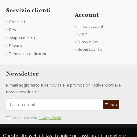
Servizio clienti
Account
Contatti
Il mio account
Resi
Ordini
Mappa del sito
Newsletter
Privacy
Buoni sconto
Termini e condizioni
Newsletter
Rimani aggiornato sulle novità e le promozioni iscrivendoti alla
nostra newsletter
Invia
Ho letto e accetto
Privacy e Cookie
Questo sito web utilizza i cookie per assicurarti la migliore