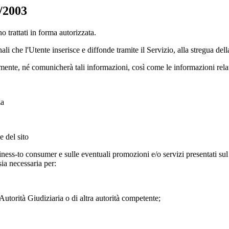
6/2003
no trattati in forma autorizzata.
nali che l'Utente inserisce e diffonde tramite il Servizio, alla stregua de
mente, né comunicherà tali informazioni, così come le informazioni relati
za
e del sito
siness-to consumer e sulle eventuali promozioni e/o servizi presentati sul 
sia necessaria per:
utorità Giudiziaria o di altra autorità competente;