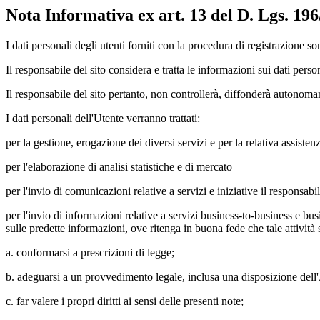
Nota Informativa ex art. 13 del D. Lgs. 19
I dati personali degli utenti forniti con la procedura di registrazione so
Il responsabile del sito considera e tratta le informazioni sui dati perso
Il responsabile del sito pertanto, non controllerà, diffonderà autonoma
I dati personali dell'Utente verranno trattati:
per la gestione, erogazione dei diversi servizi e per la relativa assisten
per l'elaborazione di analisi statistiche e di mercato
per l'invio di comunicazioni relative a servizi e iniziative il responsabil
per l'invio di informazioni relative a servizi business-to-business e bu
sulle predette informazioni, ove ritenga in buona fede che tale attività 
a. conformarsi a prescrizioni di legge;
b. adeguarsi a un provvedimento legale, inclusa una disposizione dell'A
c. far valere i propri diritti ai sensi delle presenti note;